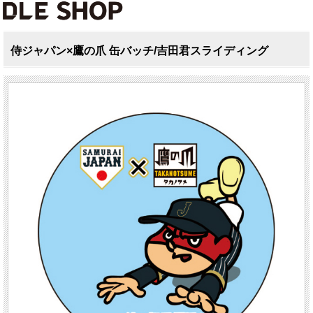
侍ジャパン×鷹の爪 缶バッチ/吉田君スライディング