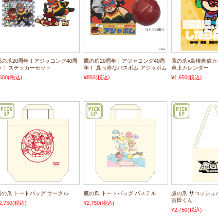
鷹の爪20周年！アジャコング40周
鷹の爪20周年！アジャコング40周
鷹の爪×島根自虐カレ
年！ ステッカーセット
年！ 真っ赤なバスボム アジャボム
卓上カレンダー
600
(税込)
¥850
(税込)
¥1,650
(税込)
鷹の爪 トートバッグ サークル
鷹の爪 トートバッグ パステル
鷹の爪 サコッシュ
吉田くん
2,750
(税込)
¥2,750
(税込)
¥2,750
(税込)