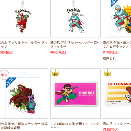
鷹の爪 アクリルキーホルダー フィ
鷹の爪 アクリルキーホルダー DX
鷹の爪 耐光・耐水
リップ
ファイター
くん＆デラックス
660
(税込)
¥660
(税込)
¥440
(税込)
在庫切れ
鷹の爪 耐光・耐水ステッカー 総統
しまねSuper大使 吉田くん マスク
鷹の爪 マスクケー
＆菩薩峠＆森田
ケース
¥880
(税込)