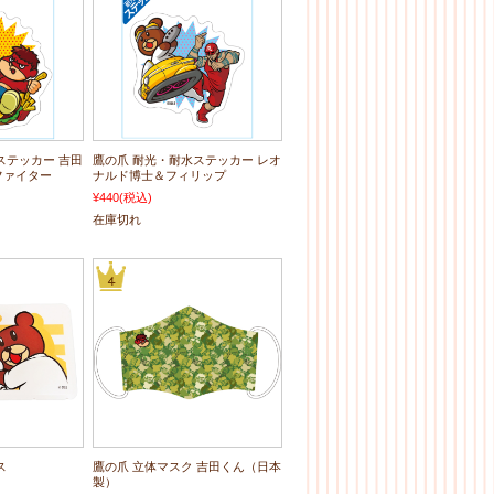
ステッカー 吉田
鷹の爪 耐光・耐水ステッカー レオ
ファイター
ナルド博士＆フィリップ
¥440
(税込)
在庫切れ
ス
鷹の爪 立体マスク 吉田くん（日本
製）