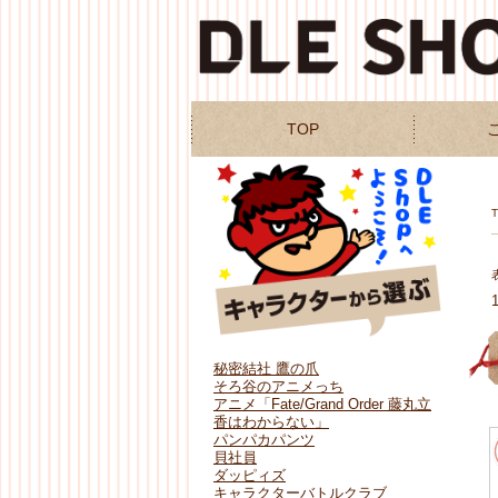
TOP
秘密結社 鷹の爪
そろ谷のアニメっち
アニメ「Fate/Grand Order 藤丸立
香はわからない」
パンパカパンツ
貝社員
ダッピィズ
キャラクターバトルクラブ