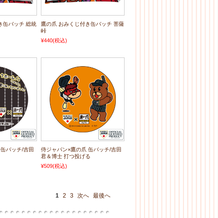
き缶バッチ 総統
鷹の爪 おみくじ付き缶バッチ 菩薩
峠
¥440
(税込)
 缶バッチ/吉田
侍ジャパン×鷹の爪 缶バッチ/吉田
君＆博士 打つ投げる
¥509
(税込)
1
2
3
次へ
最後へ