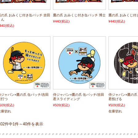
鷹の爪 おみくじ付き缶バッチ 吉田
鷹の爪 おみくじ付き缶バッチ 博士
鷹の爪 おみくじ付
くん
¥440
(税込)
¥440
(税込)
440
(税込)
侍ジャパン×鷹の爪 缶バッチ/吉田
侍ジャパン×鷹の爪 缶バッチ/吉田
侍ジャパン×鷹の爪
君打つ
君スライディング
君投げる
509
(税込)
¥509
(税込)
¥509
(税込)
在庫切れ
在庫切れ
102件中1件～40件を表示