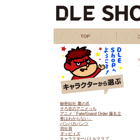
TOP
秘密結社 鷹の爪
そろ谷のアニメっち
アニメ「Fate/Grand Order 藤丸立
香はわからない」
パンパカパンツ
貝社員
ダッピィズ
キャラクターバトルクラブ