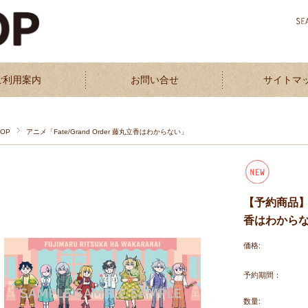
ご利用案内
お問い合せ
サイトマ
TOP
アニメ「Fate/Grand Order 藤丸立香はわからない」
【予約商品】アニ
香はわからない
価格:
予約期間：
数量: