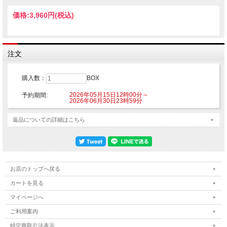
※こちらの商品はご注文時にクレジットカード決済承認（課金）を行います。予め
ご了承ください。
価格:
3,960円
(税込)
※他の商品を一緒にご購入した場合もご注文時にカード決済承認（課金）を行いま
す。
※受注生産商品のため、お申込み後のキャンセルはできません。予めご了承くださ
い。
※他商品と一緒に購入した場合、予約商品と一緒に発送となります。
注文
発売元：株式会社ディー・エル・イー
購入数：
BOX
©TYPE-MOON / FGO PROJECT
2026年05月15日12時00分～
予約期間:
2026年06月30日23時59分
返品についての詳細はこちら
お店のトップへ戻る
カートを見る
マイページへ
ご利用案内
特定商取引法表示