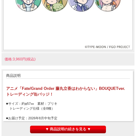
価格:3,960円(税込)
商品説明
アニメ「Fate/Grand Order 藤丸立香はわからない」BOUQUETver.
トレーディング缶バッジ！
■サイズ：約φ57㎜ 素材：ブリキ
トレーディング仕様（全8種）
■お届け予定：2026年8月中旬予定
【ご注意】
▼ 商品説明の続きを見る ▼
※こちらの商品はクレジットカード決済のみご利用可能となります。