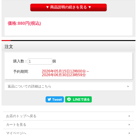
【ご注意】
※こちらの商品はクレジットカード決済のみご利用可能となります。
▼ 商品説明の続きを見る ▼
※こちらの商品はご注文時にクレジットカード決済承認（課金）を行います。予め
ご了承ください。
※他の商品を一緒にご購入した場合もご注文時にカード決済承認（課金）を行いま
価格:
880円
(税込)
す。
※受注生産商品のため、お申込み後のキャンセルはできません。予めご了承くださ
い。
※他商品と一緒に購入した場合、予約商品と一緒に発送となります。
注文
発売元：株式会社ディー・エル・イー
©TYPE-MOON / FGO PROJECT
購入数：
個
2026年05月15日12時00分～
予約期間:
2026年06月30日23時59分
返品についての詳細はこちら
お店のトップへ戻る
カートを見る
マイページへ