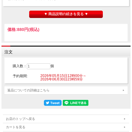
【ご注意】
※こちらの商品はクレジットカード決済のみご利用可能となります。
▼ 商品説明の続きを見る ▼
※こちらの商品はご注文時にクレジットカード決済承認（課金）を行います。予め
ご了承ください。
※他の商品を一緒にご購入した場合もご注文時にカード決済承認（課金）を行いま
価格:
880円
(税込)
す。
※受注生産商品のため、お申込み後のキャンセルはできません。予めご了承くださ
い。
※他商品と一緒に購入した場合、予約商品と一緒に発送となります。
注文
発売元：株式会社ディー・エル・イー
©TYPE-MOON / FGO PROJECT
購入数：
個
2026年05月15日12時00分～
予約期間:
2026年06月30日23時59分
返品についての詳細はこちら
お店のトップへ戻る
カートを見る