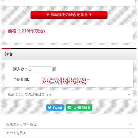
【ご注意】
※こちらの商品はクレジットカード決済のみご利用可能となります。
▼ 商品説明の続きを見る ▼
※こちらの商品はご注文時にクレジットカード決済承認（課金）を行います。予め
ご了承ください。
※他の商品を一緒にご購入した場合もご注文時にカード決済承認（課金）を行いま
価格:
1,210円
(税込)
す。
※受注生産商品のため、お申込み後のキャンセルはできません。予めご了承くださ
い。
※他商品と一緒に購入した場合、予約商品と一緒に発送となります。
注文
発売元：株式会社ディー・エル・イー
©TYPE-MOON / FGO PROJECT
購入数：
個
2026年05月15日12時00分～
予約期間:
2026年06月30日23時59分
返品についての詳細はこちら
お店のトップへ戻る
カートを見る